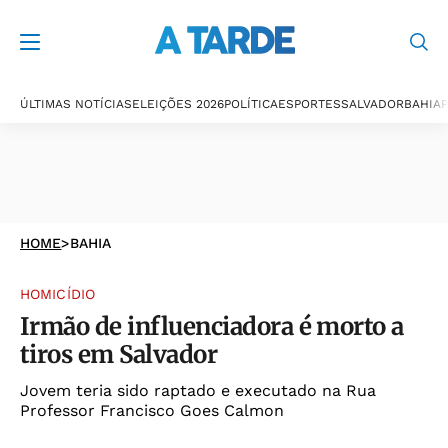
ÚLTIMAS NOTÍCIAS
ELEIÇÕES 2026
POLÍTICA
ESPORTES
SALVADOR
BAHIA
P
HOME
>
BAHIA
HOMICÍDIO
Irmão de influenciadora é morto a
tiros em Salvador
Jovem teria sido raptado e executado na Rua
Professor Francisco Goes Calmon