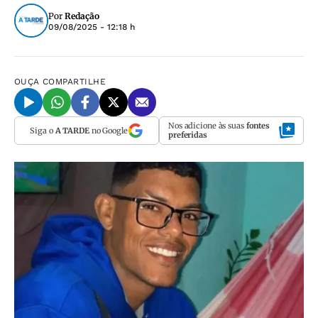
Por
Redação
09/08/2025 - 12:18 h
OUÇA
COMPARTILHE
Nos adicione às suas
fontes
Siga o
A TARDE
no Google
preferidas