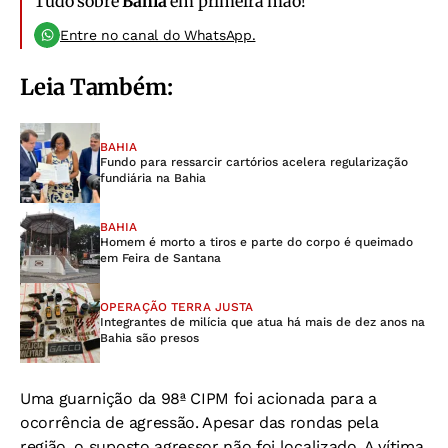
Tudo sobre
Bahia
em primeira mão!
Entre no canal do WhatsApp.
Leia Também:
BAHIA
Fundo para ressarcir cartórios acelera regularização
fundiária na Bahia
BAHIA
Homem é morto a tiros e parte do corpo é queimado
em Feira de Santana
OPERAÇÃO TERRA JUSTA
Integrantes de milícia que atua há mais de dez anos na
Bahia são presos
Uma guarnição da 98ª CIPM foi acionada para a
ocorrência de agressão. Apesar das rondas pela
região, o suposto agressor não foi localizado. A vítima