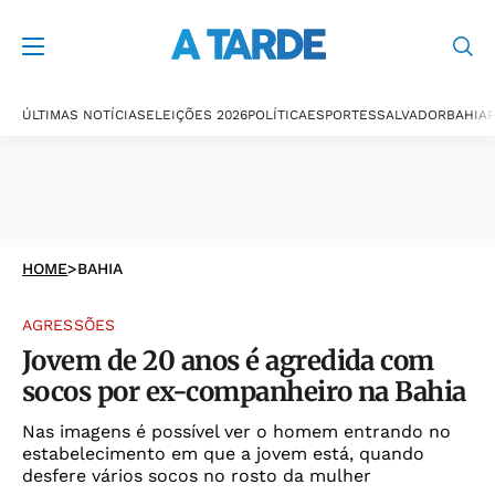
ÚLTIMAS NOTÍCIAS
ELEIÇÕES 2026
POLÍTICA
ESPORTES
SALVADOR
BAHIA
P
HOME
>
BAHIA
AGRESSÕES
Jovem de 20 anos é agredida com
socos por ex-companheiro na Bahia
Nas imagens é possível ver o homem entrando no
estabelecimento em que a jovem está, quando
desfere vários socos no rosto da mulher