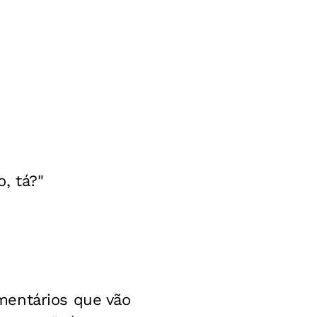
, tá?"
mentários que vão