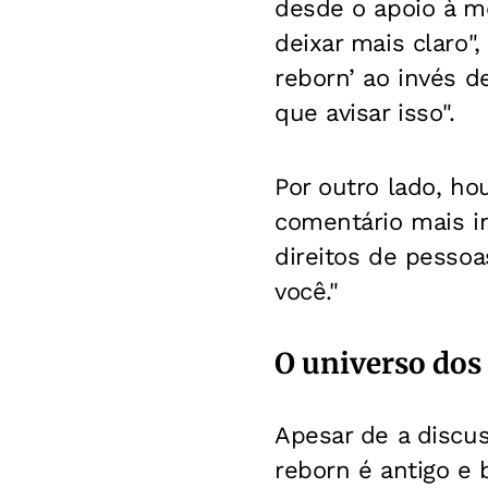
desde o apoio à me
deixar mais claro"
reborn’ ao invés d
que avisar isso".
Por outro lado, ho
comentário mais in
direitos de pesso
você."
O universo dos 
Apesar de a discu
reborn é antigo e 