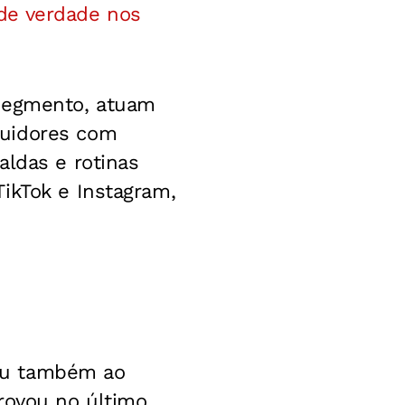
de verdade nos
 segmento, atuam
guidores com
aldas e rotinas
ikTok e Instagram,
ou também ao
rovou no último