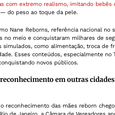
as com extremo realismo, imitando bebês 
— do peso ao toque da pele.
omo Nane Reborns, referência nacional no
s no meio e conquistaram milhares de se
 simulados, como alimentação, troca de fr
dade. Esses conteúdos, especialmente no T
conquistando novos públicos.
reconhecimento em outras cidades
e o reconhecimento das mães reborn cheg
 Rio de Janeiro, a Câmara de Vereadores ap