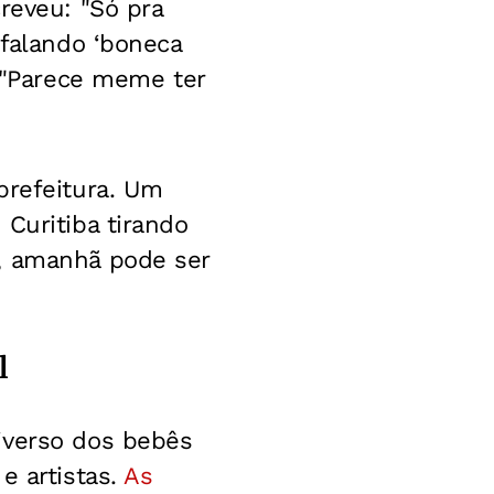
reveu: "Só pra
 falando ‘boneca
: "Parece meme ter
prefeitura. Um
Curitiba tirando
s, amanhã pode ser
l
iverso dos bebês
e artistas.
As