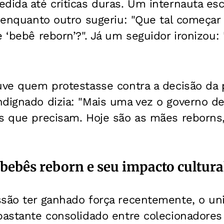
dida até críticas duras. Um internauta esc
, enquanto outro sugeriu: "Que tal começar
e ‘bebê reborn’?". Já um seguidor ironizou
uve quem protestasse contra a decisão da 
dignado dizia: "Mais uma vez o governo de 
as que precisam. Hoje são as mães reborn
bebês reborn e seu impacto cultura
ssão ter ganhado força recentemente, o un
bastante consolidado entre colecionadores 