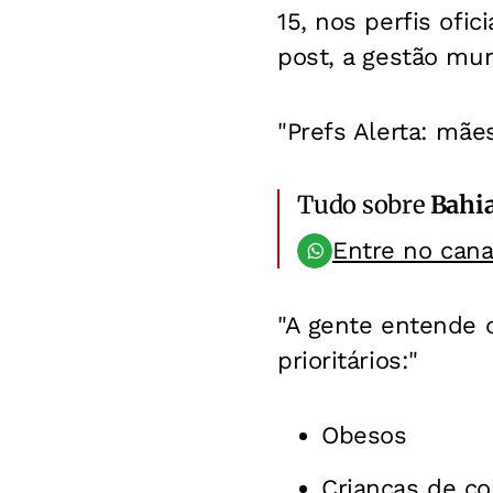
15, nos perfis ofic
post, a gestão mun
"Prefs Alerta: mãe
Tudo sobre
Bahi
Entre no can
"A gente entende 
prioritários:"
Obesos
Crianças de co