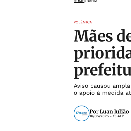
HOME
>
BAHIA
POLÉMICA
Mães de
priorid
prefeit
Aviso causou ampla
o apoio à medida at
Por
Luan Julião
16/05/2025 - 15:41 h