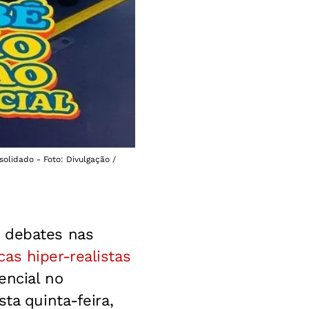
olidado - Foto: Divulgação /
 debates nas
as hiper-realistas
encial no
ta quinta-feira,