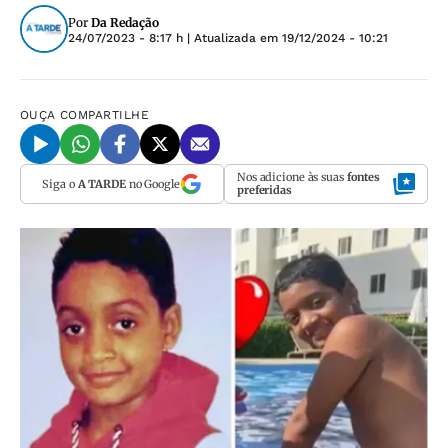
Por
Da Redação
24/07/2023 - 8:17 h
| Atualizada em
19/12/2024 - 10:21
OUÇA
COMPARTILHE
Nos adicione às suas
fontes
Siga o
A TARDE
no Google
preferidas