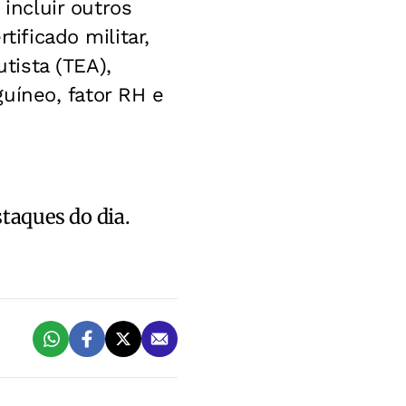
ncluir outros
tificado militar,
tista (TEA),
nguíneo, fator RH e
staques do dia.