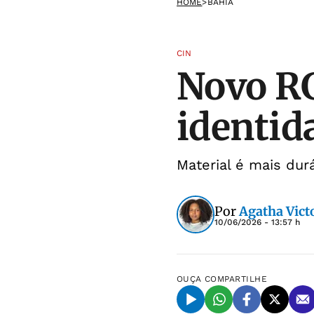
HOME
>
BAHIA
CIN
Novo RG
identid
Material é mais durá
Por
Agatha Victo
10/06/2026 - 13:57 h
OUÇA
COMPARTILHE