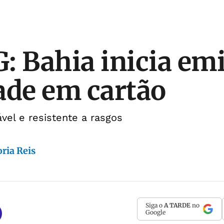
: Bahia inicia em
ade em cartão
vel e resistente a rasgos
ria Reis
Siga o
A TARDE
no
Google