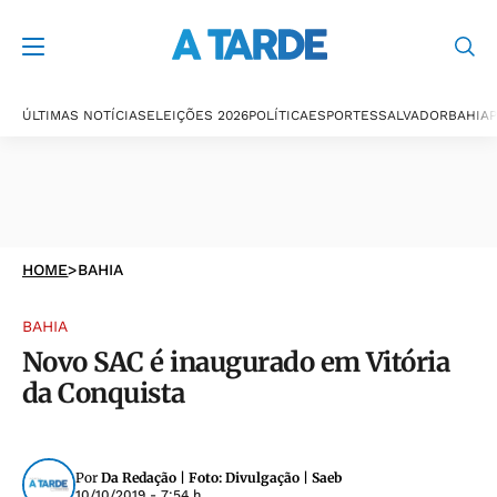
ÚLTIMAS NOTÍCIAS
ELEIÇÕES 2026
POLÍTICA
ESPORTES
SALVADOR
BAHIA
P
HOME
>
BAHIA
BAHIA
Novo SAC é inaugurado em Vitória
da Conquista
Por
Da Redação | Foto: Divulgação | Saeb
10/10/2019 - 7:54 h