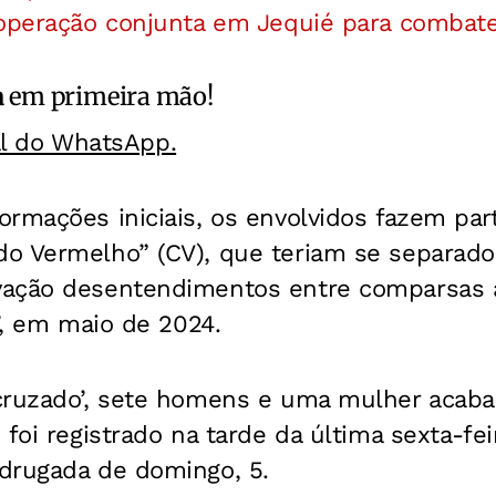
 operação conjunta em Jequié para combate
a
em primeira mão!
al do WhatsApp.
rmações iniciais, os envolvidos fazem par
o Vermelho” (CV), que teriam se separado
vação desentendimentos entre comparsas 
a’, em maio de 2024.
cruzado’, sete homens e uma mulher acab
foi registrado na tarde da última sexta-fei
drugada de domingo, 5.