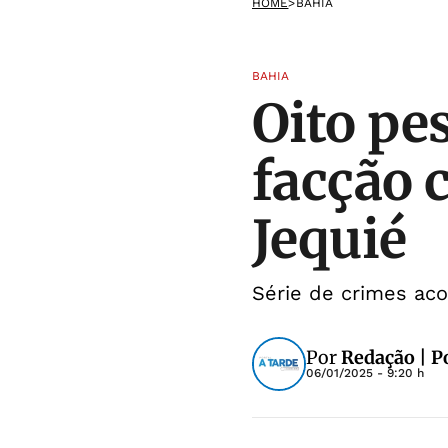
HOME
>
BAHIA
BAHIA
Oito pe
facção 
Jequié
Série de crimes aco
Por
Redação | P
06/01/2025 - 9:20 h