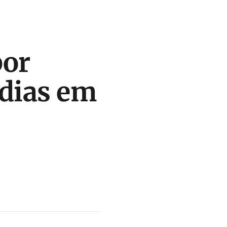
por
 dias em