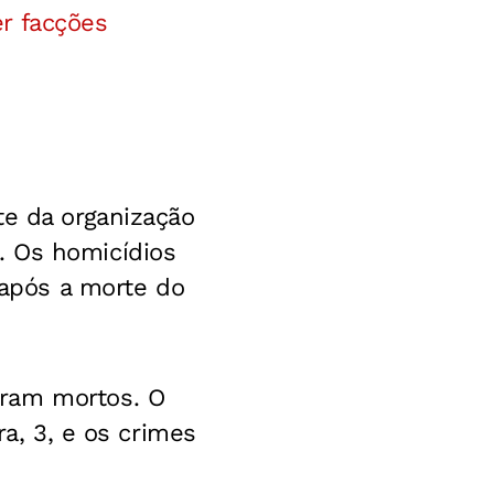
r facções
te da organização
. Os homicídios
após a morte do
aram mortos. O
ra, 3, e os crimes