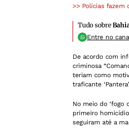
>> Polícias fazem
Tudo sobre
Bahi
Entre no can
De acordo com info
criminosa “Comand
teriam como moti
traficante ‘Panter
No meio do ‘fogo 
primeiro homicídio 
seguiram até a ma