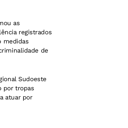
rmou as
ência registrados
do medidas
 criminalidade de
gional Sudoeste
o por tropas
a atuar por