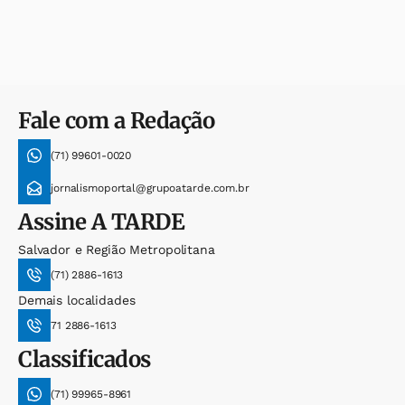
Fale com a Redação
(71) 99601-0020
jornalismoportal@grupoatarde.com.br
Assine
A TARDE
Salvador e Região Metropolitana
(71) 2886-1613
Demais localidades
71 2886-1613
Classificados
(71) 99965-8961