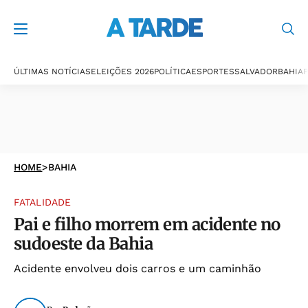
ÚLTIMAS NOTÍCIAS
ELEIÇÕES 2026
POLÍTICA
ESPORTES
SALVADOR
BAHIA
P
HOME
>
BAHIA
FATALIDADE
Pai e filho morrem em acidente no
sudoeste da Bahia
Acidente envolveu dois carros e um caminhão