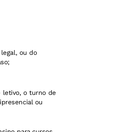
 legal, ou do
aso;
letivo, o turno de
ipresencial ou
nsino para cursos