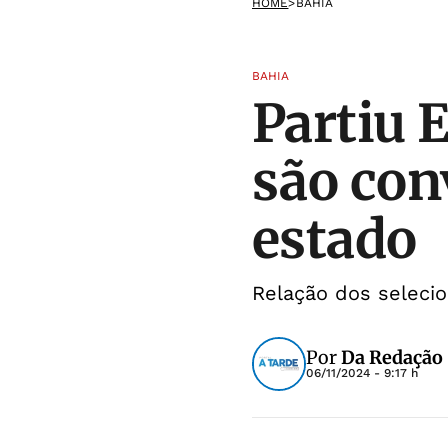
HOME
>
BAHIA
BAHIA
Partiu 
são con
estado
Relação dos selecio
Por
Da Redação
06/11/2024 - 9:17 h