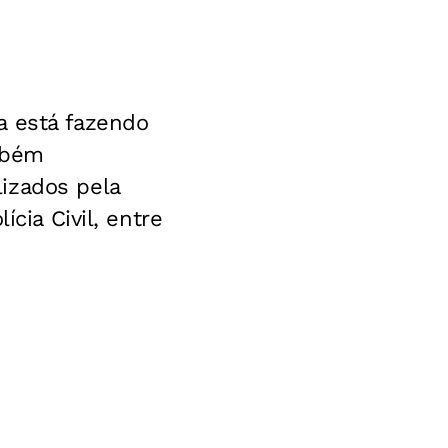
a está fazendo
mbém
izados pela
cia Civil, entre