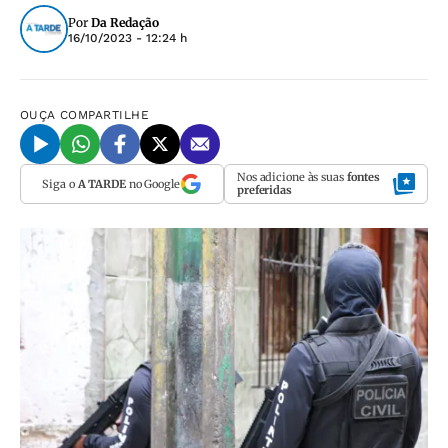
Por
Da Redação
16/10/2023 - 12:24 h
OUÇA
COMPARTILHE
Nos adicione às suas
fontes
Siga o
A TARDE
no Google
preferidas