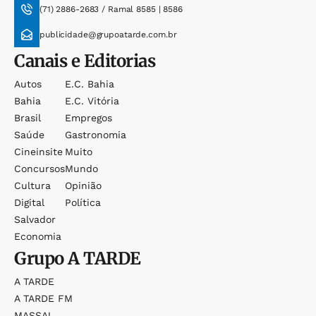
(71) 2886-2683 / Ramal 8585 | 8586
publicidade@grupoatarde.com.br
Canais e Editorias
Autos
E.c. Bahia
Bahia
E.c. Vitória
Brasil
Empregos
Saúde
Gastronomia
Cineinsite
Muito
Concursos
Mundo
Cultura
Opinião
Digital
Política
Salvador
Economia
Grupo
A TARDE
A TARDE
A TARDE FM
MASSA!