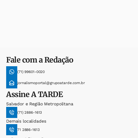
Fale com a Redação
(71) 99601-0020
jornalismoportal@grupoatarde.com.br
Assine
A TARDE
Salvador e Região Metropolitana
(71) 2886-1613
Demais localidades
71 2886-1613