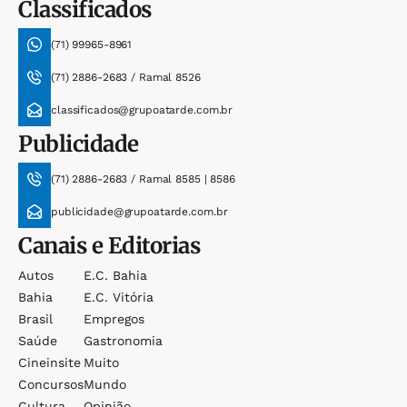
Classificados
(71) 99965-8961
(71) 2886-2683 / Ramal 8526
classificados@grupoatarde.com.br
Publicidade
(71) 2886-2683 / Ramal 8585 | 8586
publicidade@grupoatarde.com.br
Canais e Editorias
Autos
E.c. Bahia
Bahia
E.c. Vitória
Brasil
Empregos
Saúde
Gastronomia
Cineinsite
Muito
Concursos
Mundo
Cultura
Opinião