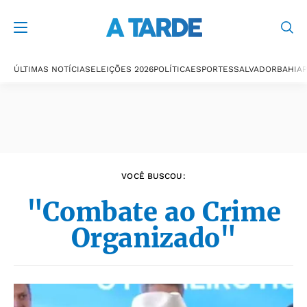
Últimas notícias
ÚLTIMAS NOTÍCIAS
ELEIÇÕES 2026
POLÍTICA
ESPORTES
SALVADOR
BAHIA
P
VOCÊ BUSCOU:
"Combate ao Crime
Organizado"