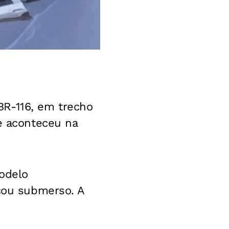
BR-116, em trecho
te aconteceu na
.
modelo
icou submerso. A