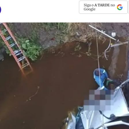
Siga o
A TARDE
no
Google