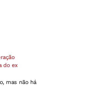
eração
a do ex
ão, mas não há