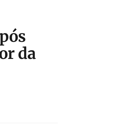
após
ior da