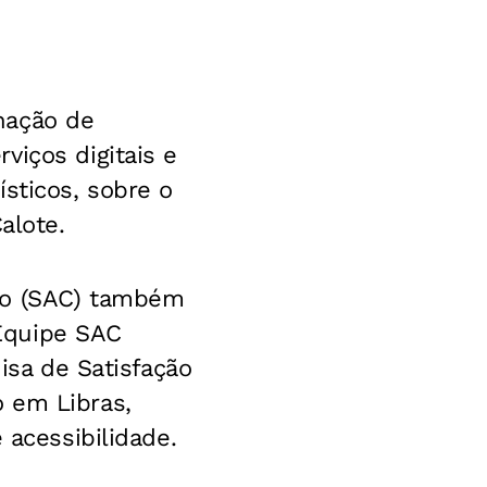
nação de
viços digitais e
sticos, sobre o
alote.
ão (SAC) também
Equipe SAC
isa de Satisfação
 em Libras,
 acessibilidade.