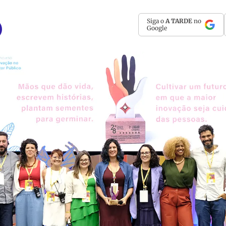
Siga o
A TARDE
no
Google