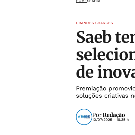
HOME
>
BAHIA
GRANDES CHANCES
Saeb te
selecio
de inov
Premiação promovida
soluções criativas 
Por
Redação
10/07/2025 - 16:35 h