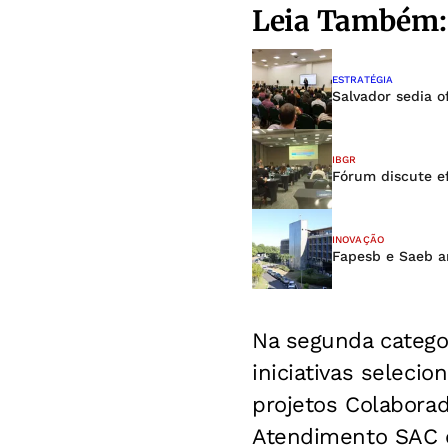
Leia Também:
ESTRATÉGIA
Salvador sedia o
IBGR
Fórum discute ef
INOVAÇÃO
Fapesb e Saeb a
Na segunda categor
iniciativas seleci
projetos Colabora
Atendimento SAC e