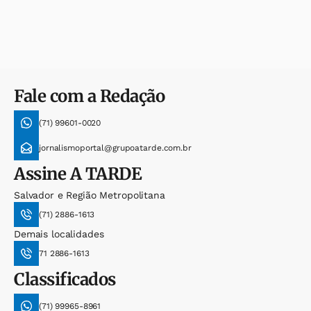
Fale com a Redação
(71) 99601-0020
jornalismoportal@grupoatarde.com.br
Assine
A TARDE
Salvador e Região Metropolitana
(71) 2886-1613
Demais localidades
71 2886-1613
Classificados
(71) 99965-8961