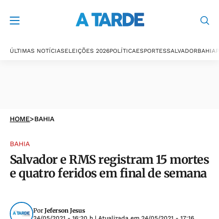
ÚLTIMAS NOTÍCIAS
ELEIÇÕES 2026
POLÍTICA
ESPORTES
SALVADOR
BAHIA
P
HOME
>
BAHIA
BAHIA
Salvador e RMS registram 15 mortes
e quatro feridos em final de semana
Por
Jeferson Jesus
24/05/2021 - 16:20 h
| Atualizada em
24/05/2021 - 17:16