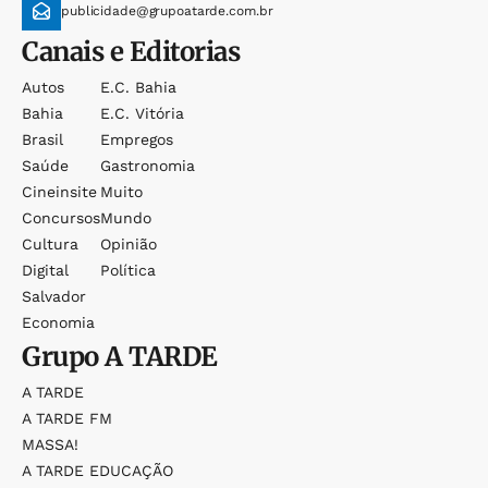
publicidade@grupoatarde.com.br
Canais e Editorias
Autos
E.c. Bahia
Bahia
E.c. Vitória
Brasil
Empregos
Saúde
Gastronomia
Cineinsite
Muito
Concursos
Mundo
Cultura
Opinião
Digital
Política
Salvador
Economia
Grupo
A TARDE
A TARDE
A TARDE FM
MASSA!
A TARDE EDUCAÇÃO