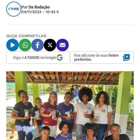
Por
Da Redação
04/11/2023 - 10:43 h
OUÇA
COMPARTILHE
Nos adicione às suas
fontes
Siga o
A TARDE
no Google
preferidas