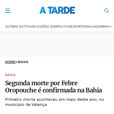
ÚLTIMAS NOTÍCIAS
ELEIÇÕES 2026
POLÍTICA
ESPORTES
SALVADOR
BAHIA
P
HOME
>
BAHIA
BAHIA
Segunda morte por Febre
Oropouche é confirmada na Bahia
Primeiro morte aconteceu em maio deste ano, no
município de Valença