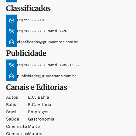
Classificados
(71) 99965-8961
(71) 2886-2683 / Ramal 8526
classificados@grupoatarde.com.br
Publicidade
(71) 2886-2683 / Ramal 8585 | 8586
publicidade@grupoatarde.com.br
Canais e Editorias
Autos
E.c. Bahia
Bahia
E.c. Vitória
Brasil
Empregos
Saúde
Gastronomia
Cineinsite
Muito
Concursos
Mundo