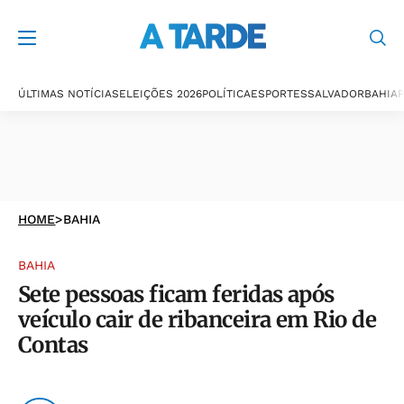
ÚLTIMAS NOTÍCIAS
ELEIÇÕES 2026
POLÍTICA
ESPORTES
SALVADOR
BAHIA
P
HOME
>
BAHIA
BAHIA
Sete pessoas ficam feridas após
veículo cair de ribanceira em Rio de
Contas