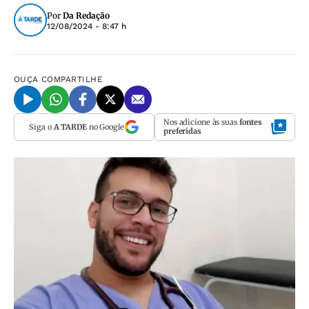
Por
Da Redação
12/08/2024 - 8:47 h
OUÇA
COMPARTILHE
Nos adicione às suas
fontes
Siga o
A TARDE
no Google
preferidas