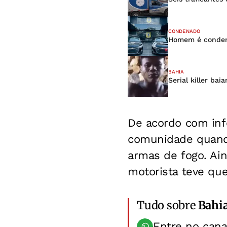
CONDENADO
Homem é condena
BAHIA
Serial killer b
De acordo com in
comunidade quand
armas de fogo. Ain
motorista teve que
Tudo sobre
Bahi
Entre no can