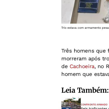
Trio estava com armamento pesad
Três homens que f
morreram após troc
de
Cachoeira
, no 
homem que estava 
Leia Também:
CONFRONTO ARMADO
Seis traficante