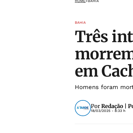
HOME
>
BAHIA
BAHIA
Três in
morrem
em Cac
Homens foram morto
Por
Redação | P
18/03/2025 - 8:33 h