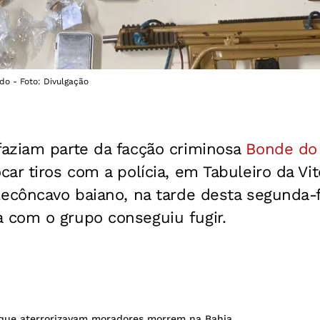
o - Foto: Divulgação
aziam parte da facção criminosa
Bonde do
ar tiros com a polícia, em Tabuleiro da Vit
Recôncavo baiano, na tarde desta segunda-f
com o grupo conseguiu fugir.
s que aterrorizavam moradores morrem na Bahia