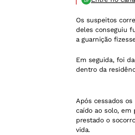
Os suspeitos corr
deles conseguiu f
a guarnição fizess
Em seguida, foi d
dentro da residênc
Após cessados os d
caído ao solo, em
prestado o socorr
vida.