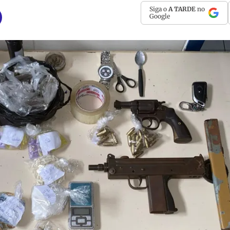
Siga o
A TARDE
no
Google