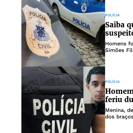
POLÍCIA
Saiba q
suspeit
Homens fo
Simões Fil
POLÍCIA
Homem é
feriu d
Menina, d
dos braço