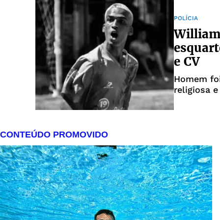
POLÍCIA
William
esquart
e CV
Homem foi 
religiosa 