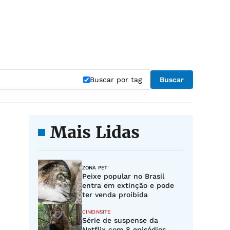
Buscar por tag
Buscar
Mais Lidas
ZONA PET
Peixe popular no Brasil
entra em extinção e pode
ter venda proibida
CINEINSITE
Série de suspense da
Netflix com 8 episódios