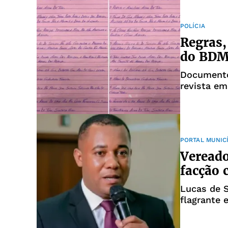
POLÍCIA
Regras,
do BDM 
Documento 
revista em
PORTAL MUNIC
Vereado
facção 
Lucas de 
flagrante