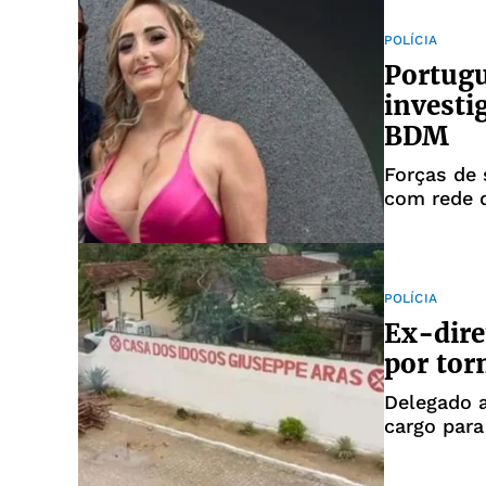
POLÍCIA
Portugu
investi
BDM
Forças de 
com rede d
baiano
POLÍCIA
Ex-dire
por tor
Delegado a
cargo para 
criminoso