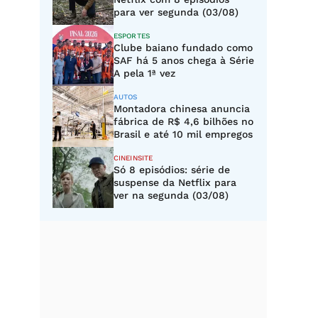
para ver segunda (03/08)
ESPORTES
Clube baiano fundado como
SAF há 5 anos chega à Série
A pela 1ª vez
AUTOS
Montadora chinesa anuncia
fábrica de R$ 4,6 bilhões no
Brasil e até 10 mil empregos
CINEINSITE
Só 8 episódios: série de
suspense da Netflix para
ver na segunda (03/08)