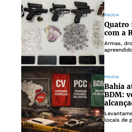
POLÍCIA
Quatro 
com a 
Armas, dro
apreendid
POLÍCIA
Bahia a
BDM: ve
alcança
Levantame
locais de 
na Bahia