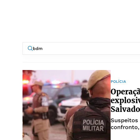
POLÍCIA
Operaç
explosi
Salvado
Suspeitos
confronto