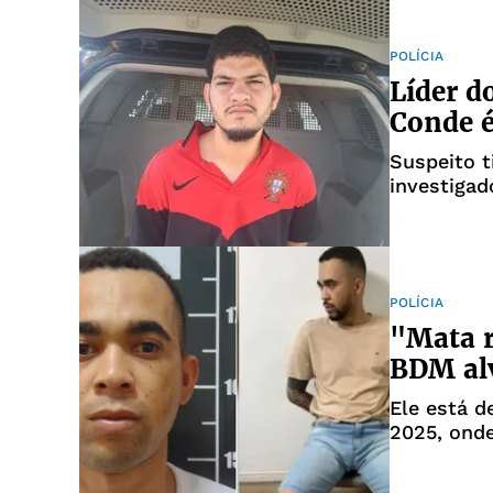
POLÍCIA
Líder d
Conde é
Suspeito t
investigad
POLÍCIA
"Mata r
BDM alv
Ele está d
2025, ond