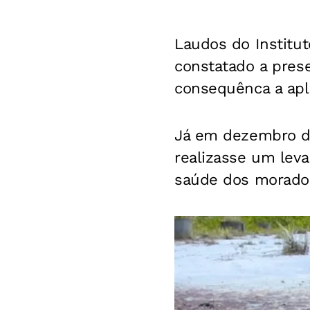
Laudos do Institu
constatado a prese
consequênca a apli
Já e
m dezembro d
realizasse um lev
saúde dos morado