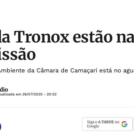
a Tronox estão na
issão
mbiente da Câmara de Camaçari está no agu
dio
tualizada em
26/07/2025 - 20:52
Siga o
A TARDE
no
Google