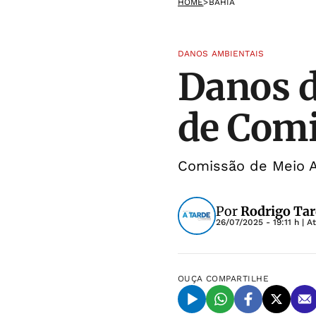
HOME
>
BAHIA
DANOS AMBIENTAIS
Danos d
de Com
Comissão de Meio A
Por
Rodrigo Tar
26/07/2025 - 19:11 h
| A
OUÇA
COMPARTILHE