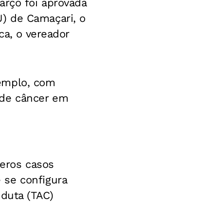
arço foi aprovada
) de Camaçari, o
ca, o vereador
xemplo, com
 de câncer em
meros casos
 se configura
duta (TAC)