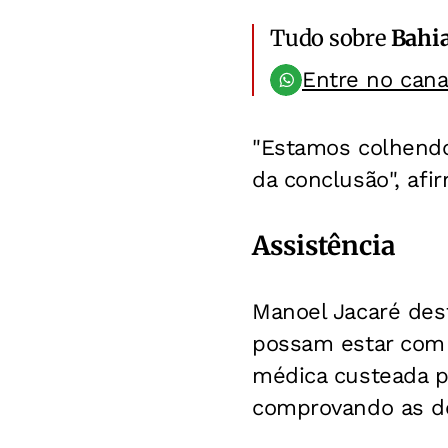
Tudo sobre
Bahi
Entre no can
"Estamos colhendo
da conclusão", afi
Assistência
Manoel Jacaré des
possam estar com 
médica custeada p
comprovando as d