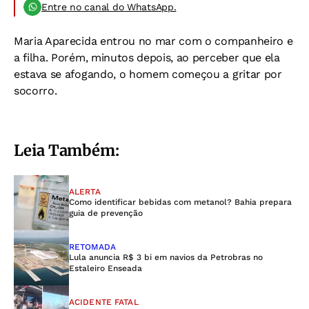
Entre no canal do WhatsApp.
Maria Aparecida entrou no mar com o companheiro e
a filha. Porém, minutos depois, ao perceber que ela
estava se afogando, o homem começou a gritar por
socorro.
Leia Também:
ALERTA
Como identificar bebidas com metanol? Bahia prepara
guia de prevenção
RETOMADA
Lula anuncia R$ 3 bi em navios da Petrobras no
Estaleiro Enseada
ACIDENTE FATAL