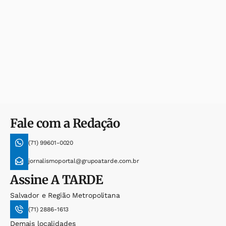
Fale com a Redação
(71) 99601-0020
jornalismoportal@grupoatarde.com.br
Assine
A TARDE
Salvador e Região Metropolitana
(71) 2886-1613
Demais localidades