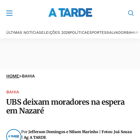
ÚLTIMAS NOTÍCIAS
ELEIÇÕES 2026
POLÍTICA
ESPORTES
SALVADOR
BAHIA
P
HOME
>
BAHIA
BAHIA
UBS deixam moradores na espera
em Nazaré
Por
Jefferson Domingos e Nilson Marinho | Fotos: Joá Souza
| Ag A TARDE