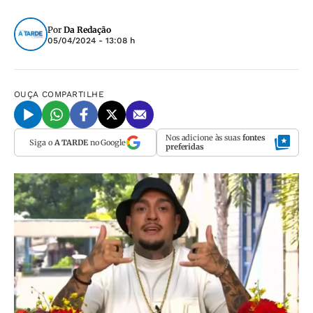
Por
Da Redação
05/04/2024 - 13:08 h
OUÇA
COMPARTILHE
Nos adicione às suas
fontes
Siga o
A TARDE
no Google
preferidas