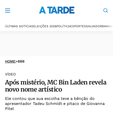
ÚLTIMAS NOTÍCIAS
ELEIÇÕES 2026
POLÍTICA
ESPORTES
SALVADOR
BAHIA
P
HOME
>
BBB
VÍDEO
Após mistério, MC Bin Laden revela
novo nome artístico
Ele contou que sua escolha teve a bênção do
apresentador Tadeu Schmidt e pitaco de Giovanna
Pitel