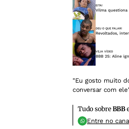
EITA!
Vilma questiona 
DEU O QUE FALAR!
Revoltados, inte
VEJA VÍDEO
BBB 25: Aline i
"Eu gosto muito do
conversar com ele
Tudo sobre
BBB
e
Entre no can