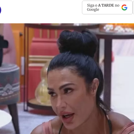
Siga o
A TARDE
no
Google