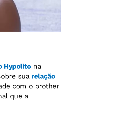
o Hypolito
na
sobre sua
relação
dade com o brother
al que a