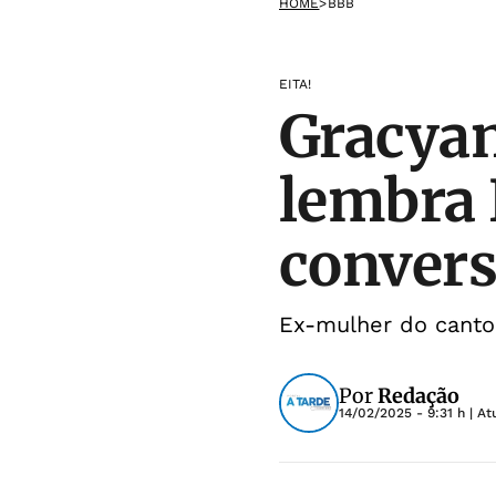
HOME
>
BBB
EITA!
Gracyan
lembra 
convers
Ex-mulher do canto
Por
Redação
14/02/2025 - 9:31 h
| At