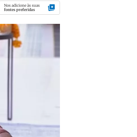
Nos adicione às suas
fontes preferidas