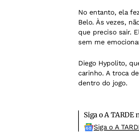
No entanto, ela f
Belo. Às vezes, n
que preciso sair. E
sem me emocionar, 
Diego Hypolito, q
carinho. A troca d
dentro do jogo.
Siga o A TARDE 
Siga o A TARD