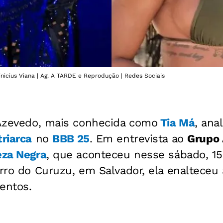
Vinicius Viana | Ag. A TARDE e Reprodução | Redes Sociais
a Azevedo, mais conhecida como
Tia Má
, ana
triarca
no
BBB 25
. Em entrevista ao
Grupo
eza Negra
, que aconteceu nesse sábado, 15
rro do Curuzu, em Salvador, ela enalteceu a 
entos.