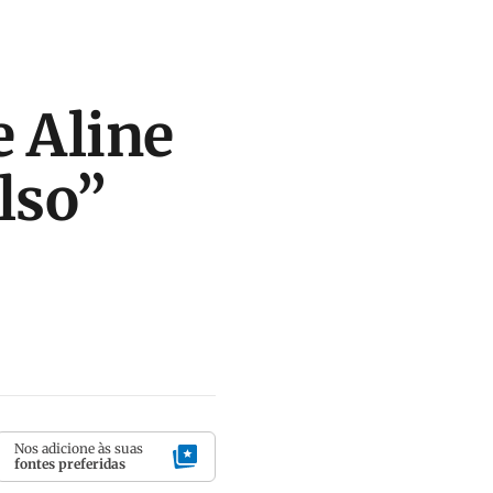
e Aline
lso”
Nos adicione às suas
fontes preferidas