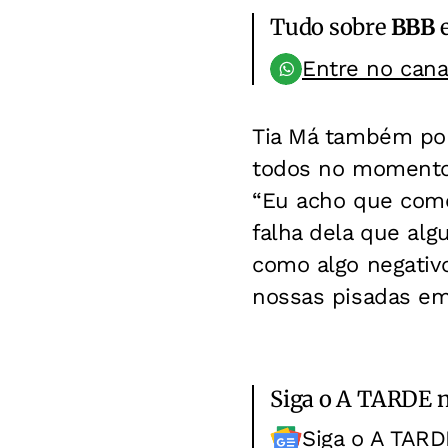
Tudo sobre
BBB
e
Entre no can
Tia Má também pon
todos no momento 
“Eu acho que como 
falha dela que alg
como algo negativ
nossas pisadas em 
Siga o A TARDE 
Siga o A TARD