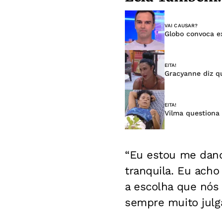
VAI CAUSAR?
Globo convoca e
EITA!
Gracyanne diz q
EITA!
Vilma questiona 
“Eu estou me dan
tranquila. Eu acho
a escolha que nós 
sempre muito julgad