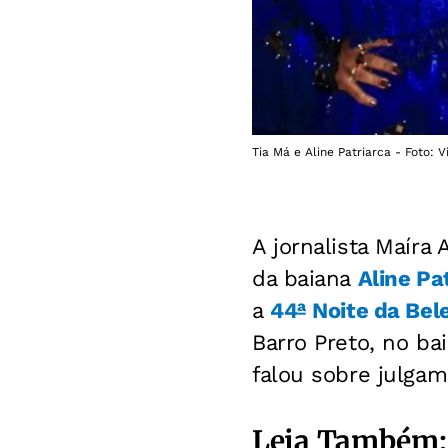
Tia Má e Aline Patriarca - Foto: 
A jornalista Maír
da baiana
Aline Pa
a
44ª Noite da Bel
Barro Preto, no bai
falou sobre julgam
Leia Também: