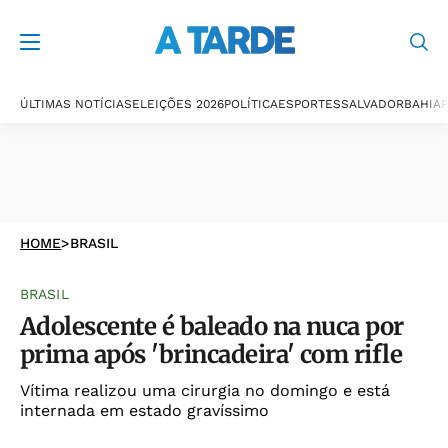
ÚLTIMAS NOTÍCIAS
ELEIÇÕES 2026
POLÍTICA
ESPORTES
SALVADOR
BAHIA
P
HOME
>
BRASIL
BRASIL
Adolescente é baleado na nuca por
prima após 'brincadeira' com rifle
Vítima realizou uma cirurgia no domingo e está
internada em estado gravíssimo