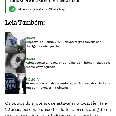
Tudo sobre
Brasil
em primeira mão!
Entre no canal do WhatsApp.
Leia Também:
BRASIL
Imposto de Renda 2025: Novas regras devem ser
divulgadas até quarta
BRASIL
Adolescente ameaça expor caso com homem casado e
morre estrangulada
POLÍCIA
Homem com sinais de embriaguez é preso dormindo na
rua com revólver na cintura
Os outros dois jovens que estavam no local têm 17 e
22 anos, porém, o único ferido foi o primo, atingido na
nuca e socorrido em estado grave para um hospital