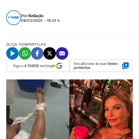
Por
Redação
08/03/2025 - 16:22 h
OUÇA
COMPARTILHE
Nos adicione às suas
fontes
Siga o
A TARDE
no Google
preferidas