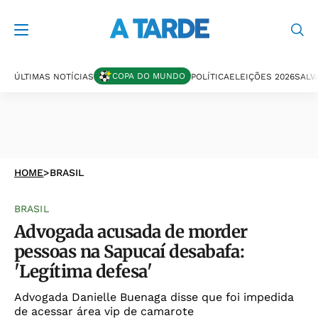
COPA DO MUNDO
ÚLTIMAS NOTÍCIAS
POLÍTICA
ELEIÇÕES 2026
SALV
HOME
>
BRASIL
BRASIL
Advogada acusada de morder
pessoas na Sapucaí desabafa:
'Legítima defesa'
Advogada Danielle Buenaga disse que foi impedida
de acessar área vip de camarote