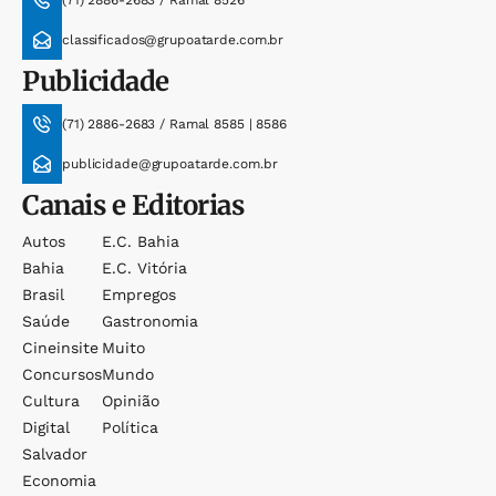
(71) 2886-2683 / Ramal 8526
classificados@grupoatarde.com.br
Publicidade
(71) 2886-2683 / Ramal 8585 | 8586
publicidade@grupoatarde.com.br
Canais e Editorias
Autos
E.c. Bahia
Bahia
E.c. Vitória
Brasil
Empregos
Saúde
Gastronomia
Cineinsite
Muito
Concursos
Mundo
Cultura
Opinião
Digital
Política
Salvador
Economia