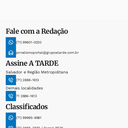
Fale com a Redação
(71) 99601-0020
jornalismoportal@grupoatarde.com.br
Assine
A TARDE
Salvador e Região Metropolitana
(71) 2886-1613
Demais localidades
71 2886-1613
Classificados
(71) 99965-8961