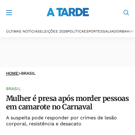
ÚLTIMAS NOTÍCIAS
ELEIÇÕES 2026
POLÍTICA
ESPORTES
SALVADOR
BAHIA
P
HOME
>
BRASIL
BRASIL
Mulher é presa após morder pessoas
em camarote no Carnaval
A suspeita pode responder por crimes de lesão
corporal, resistência e desacato