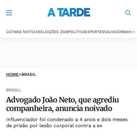
ÚLTIMAS NOTÍCIAS
ELEIÇÕES 2026
POLÍTICA
ESPORTES
SALVADOR
BAHIA
P
HOME
>
BRASIL
BRASIL
Advogado João Neto, que agrediu
companheira, anuncia noivado
Influenciador foi condenado a 4 anos e dois meses
de prisão por lesão corporal contra a ex