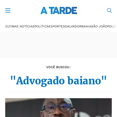
Últimas notícias
ÚLTIMAS NOTÍCIAS
POLÍTICA
ESPORTES
SALVADOR
BAHIA
SÃO JOÃO
POLÍC
VOCÊ BUSCOU:
"Advogado baiano"