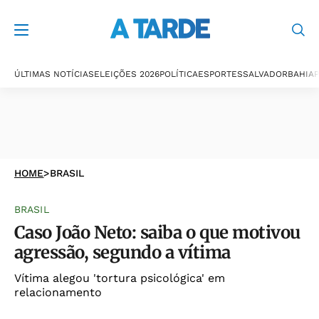
ÚLTIMAS NOTÍCIAS
ELEIÇÕES 2026
POLÍTICA
ESPORTES
SALVADOR
BAHIA
P
HOME
>
BRASIL
BRASIL
Caso João Neto: saiba o que motivou
agressão, segundo a vítima
Vítima alegou 'tortura psicológica' em
relacionamento