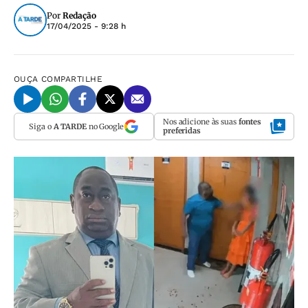
Por
Redação
17/04/2025 - 9:28 h
OUÇA
COMPARTILHE
Nos adicione às suas
fontes
Siga o
A TARDE
no Google
preferidas