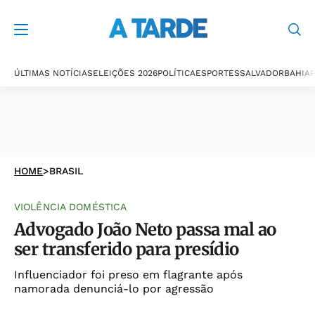
ÚLTIMAS NOTÍCIAS
ELEIÇÕES 2026
POLÍTICA
ESPORTES
SALVADOR
BAHIA
P
HOME
>
BRASIL
VIOLÊNCIA DOMÉSTICA
Advogado João Neto passa mal ao
ser transferido para presídio
Influenciador foi preso em flagrante após
namorada denunciá-lo por agressão