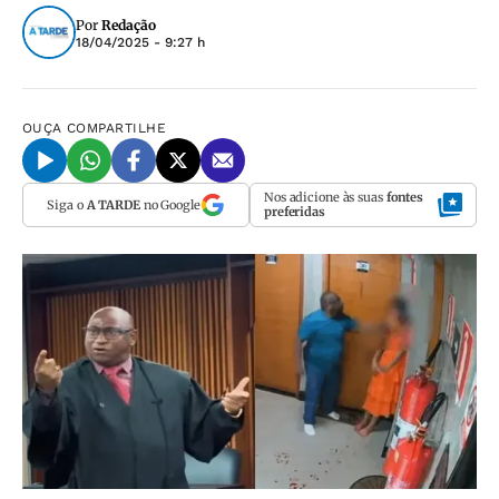
Por
Redação
18/04/2025 - 9:27 h
OUÇA
COMPARTILHE
Nos adicione às suas
fontes
Siga o
A TARDE
no Google
preferidas