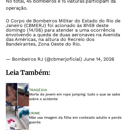
No total,
45 bombeiros e 15 viaturas participam da
operação.
O Corpo de Bombeiros Militar do Estado do Rio de
Janeiro (CBMERJ) foi acionado às 8h59 deste
domingo (14/06) para atender a uma ocorrência
envolvendo a queda de duas aeronaves na Avenida
das Américas, na altura do Recreio dos
Bandeirantes, Zona Oeste do Rio.
— Bombeiros RJ (@cbmerjoficial)
June 14, 2026
Leia Também:
TRAGÉDIA
Morte de jovem em rope jumping: tudo o que se sabe
sobre o acidente
CRIME
Mãe usa imagem da filha em conteúdo adulto e perde
guarda