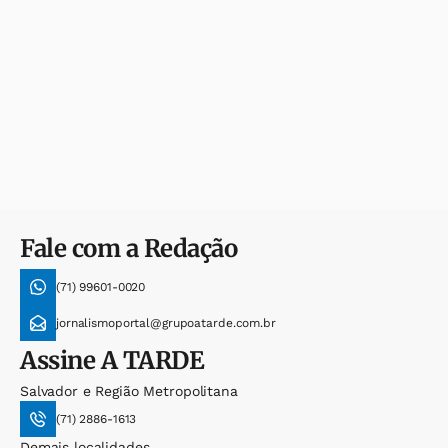
Fale com a Redação
(71) 99601-0020
jornalismoportal@grupoatarde.com.br
Assine
A TARDE
Salvador e Região Metropolitana
(71) 2886-1613
Demais localidades