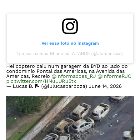
Ver essa foto no Instagram
Um post compartilhado por A TARDE (@atardeoficial)
Helicóptero caiu num garagem da BYD ao lado do
condomínio Pontal das Américas, na Avenida das
Américas, Recreio
@Informacoes_RJ
@InformeRJO
pic.twitter.com/HNuLURu5tx
— Lucas B. 🏁 (@lulucasbarboza)
June 14, 2026