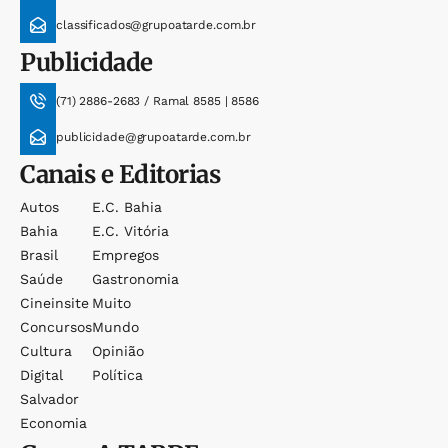
classificados@grupoatarde.com.br
Publicidade
(71) 2886-2683 / Ramal 8585 | 8586
publicidade@grupoatarde.com.br
Canais e Editorias
Autos
E.c. Bahia
Bahia
E.c. Vitória
Brasil
Empregos
Saúde
Gastronomia
Cineinsite
Muito
Concursos
Mundo
Cultura
Opinião
Digital
Política
Salvador
Economia