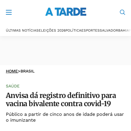
ÚLTIMAS NOTÍCIAS
ELEIÇÕES 2026
POLÍTICA
ESPORTES
SALVADOR
BAHIA
P
HOME
>
BRASIL
SAÚDE
Anvisa dá registro definitivo para
vacina bivalente contra covid-19
Público a partir de cinco anos de idade poderá usar
o imunizante