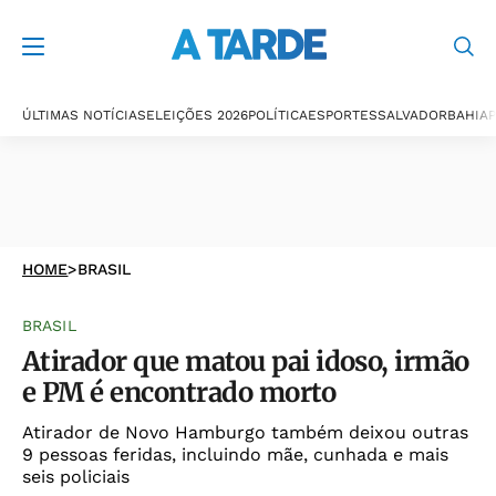
ÚLTIMAS NOTÍCIAS
ELEIÇÕES 2026
POLÍTICA
ESPORTES
SALVADOR
BAHIA
P
HOME
>
BRASIL
BRASIL
Atirador que matou pai idoso, irmão
e PM é encontrado morto
Atirador de Novo Hamburgo também deixou outras
9 pessoas feridas, incluindo mãe, cunhada e mais
seis policiais