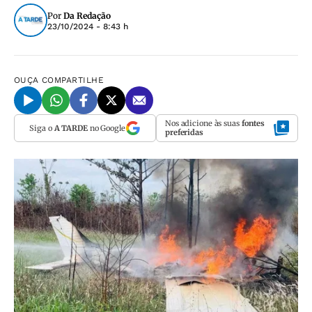
Por
Da Redação
23/10/2024 - 8:43 h
OUÇA
COMPARTILHE
Nos adicione às suas
fontes
Siga o
A TARDE
no Google
preferidas