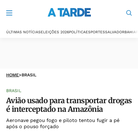
ÚLTIMAS NOTÍCIAS
ELEIÇÕES 2026
POLÍTICA
ESPORTES
SALVADOR
BAHIA
P
HOME
>
BRASIL
BRASIL
Avião usado para transportar drogas
é interceptado na Amazônia
Aeronave pegou fogo e piloto tentou fugir a pé
após o pouso forçado