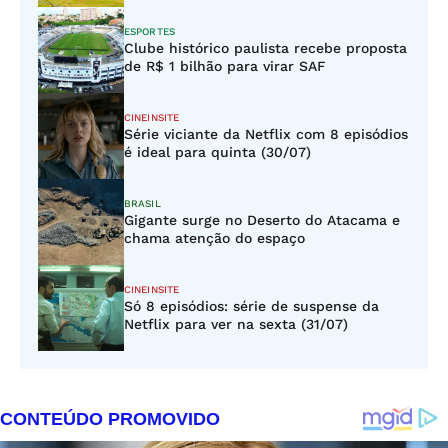
ESPORTES
Clube histórico paulista recebe proposta
de R$ 1 bilhão para virar SAF
CINEINSITE
Série viciante da Netflix com 8 episódios
é ideal para quinta (30/07)
BRASIL
Gigante surge no Deserto do Atacama e
chama atenção do espaço
CINEINSITE
Só 8 episódios: série de suspense da
Netflix para ver na sexta (31/07)