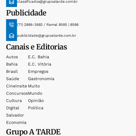
classificados@grupoatarde.com.br
Publicidade
(71) 2886-2683 / Ramal 8585 | 8586
publicidade@grupoatarde.com.br
Canais e Editorias
Autos
E.c. Bahia
Bahia
E.c. Vitória
Brasil
Empregos
Saúde
Gastronomia
Cineinsite
Muito
Concursos
Mundo
Cultura
Opinião
Digital
Política
Salvador
Economia
Grupo
A TARDE