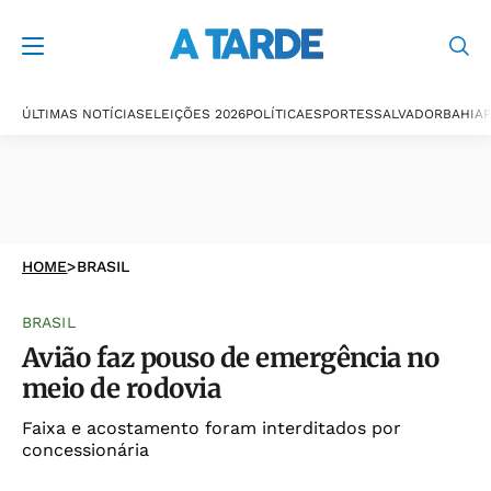
ÚLTIMAS NOTÍCIAS
ELEIÇÕES 2026
POLÍTICA
ESPORTES
SALVADOR
BAHIA
P
HOME
>
BRASIL
BRASIL
Avião faz pouso de emergência no
meio de rodovia
Faixa e acostamento foram interditados por
concessionária