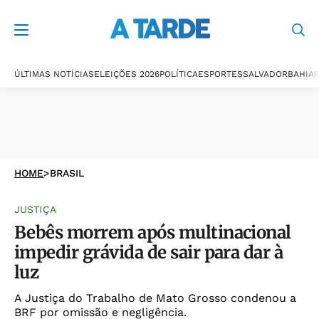
ÚLTIMAS NOTÍCIAS
ELEIÇÕES 2026
POLÍTICA
ESPORTES
SALVADOR
BAHIA
P
HOME
>
BRASIL
JUSTIÇA
Bebês morrem após multinacional
impedir grávida de sair para dar à
luz
A Justiça do Trabalho de Mato Grosso condenou a
BRF por omissão e negligência.