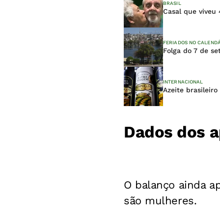
BRASIL
Casal que viveu
FERIADOS NO CALEND
Folga do 7 de s
INTERNACIONAL
Azeite brasileir
Dados dos a
O balanço ainda a
são mulheres.