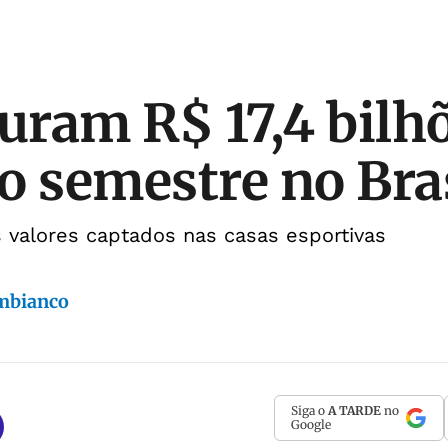
turam R$ 17,4 bilh
o semestre no Bra
 valores captados nas casas esportivas
mbianco
Siga o
A TARDE
no
Google