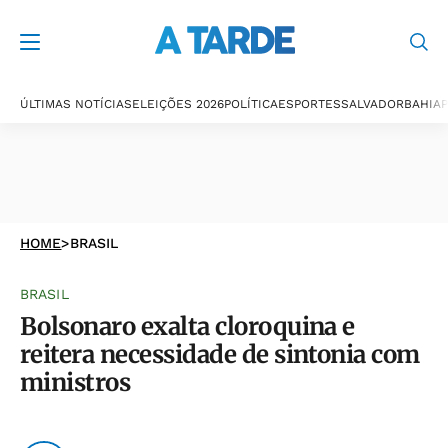
ÚLTIMAS NOTÍCIAS
ELEIÇÕES 2026
POLÍTICA
ESPORTES
SALVADOR
BAHIA
P
HOME
>
BRASIL
BRASIL
Bolsonaro exalta cloroquina e
reitera necessidade de sintonia com
ministros