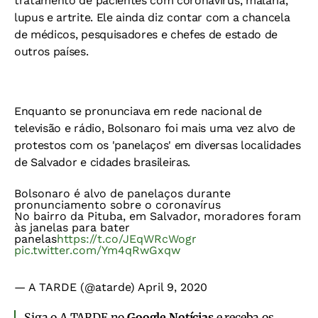
tratamento de pacientes com coronavírus, malária,
lupus e artrite. Ele ainda diz contar com a chancela
de médicos, pesquisadores e chefes de estado de
outros países.
Enquanto se pronunciava em rede nacional de
televisão e rádio, Bolsonaro foi mais uma vez alvo de
protestos com os 'panelaços' em diversas localidades
de Salvador e cidades brasileiras.
Bolsonaro é alvo de panelaços durante
pronunciamento sobre o coronavírus
No bairro da Pituba, em Salvador, moradores foram
às janelas para bater
panelas
https://t.co/JEqWRcWogr
pic.twitter.com/Ym4qRwGxqw
— A TARDE (@atarde)
April 9, 2020
Siga o A TARDE no
Google Notícias
e receba os