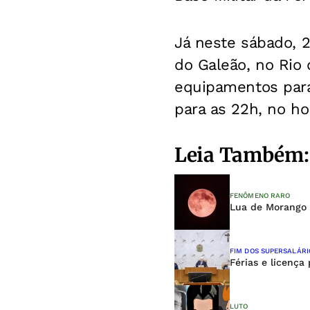
Já neste sábado, 
do Galeão, no Rio
equipamentos para 
para as 22h, no hor
Leia Também:
FENÔMENO RARO
Lua de Morango p
FIM DOS SUPERSALÁRI
Férias e licença
LUTO