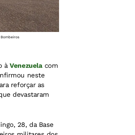
e Bombeiros
o à
Venezuela
com
onfirmou neste
ara reforçar as
 que devastaram
ingo, 28, da Base
iros militares dos