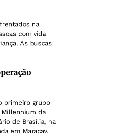
nfrentados na
essoas com vida
ança. As buscas
operação
o primeiro grupo
 Millennium da
rio de Brasília, na
zada em Maracay.