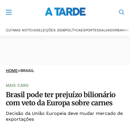
ÚLTIMAS NOTÍCIAS
ELEIÇÕES 2026
POLÍTICA
ESPORTES
SALVADOR
BAHIA
P
HOME
>
BRASIL
MAIS CARO
Brasil pode ter prejuízo bilionário
com veto da Europa sobre carnes
Decisão da União Europeia deve mudar mercado de
exportações