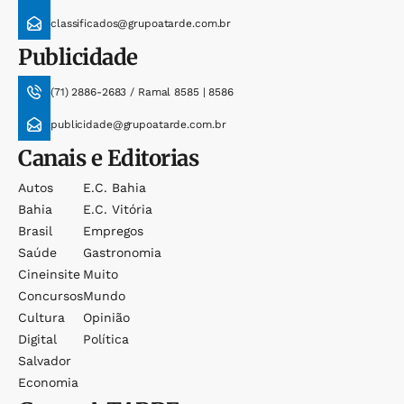
classificados@grupoatarde.com.br
Publicidade
(71) 2886-2683 / Ramal 8585 | 8586
publicidade@grupoatarde.com.br
Canais e Editorias
Autos
E.c. Bahia
Bahia
E.c. Vitória
Brasil
Empregos
Saúde
Gastronomia
Cineinsite
Muito
Concursos
Mundo
Cultura
Opinião
Digital
Política
Salvador
Economia