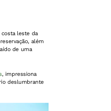
 costa leste da
 preservação, além
saído de uma
s
, impressiona
rio deslumbrante