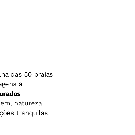
lha das 50 praias
agens à
jurados
agem, natureza
ções tranquilas,