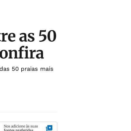
re as 50
onfira
 das 50 praias mais
Nos adicione às suas
fontes preferidas