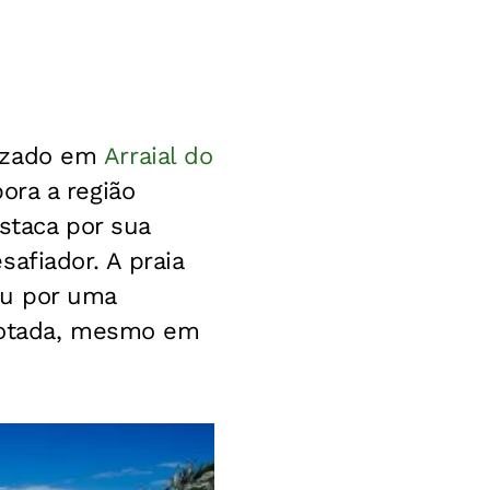
alizado em
Arraial do
ra a região
staca por sua
afiador. A praia
ou por uma
 lotada, mesmo em