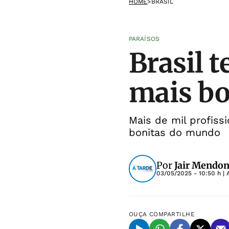
HOME
>
BRASIL
PARAÍSOS
Brasil 
mais bo
Mais de mil profiss
bonitas do mundo
Por
Jair Mendon
03/05/2025 - 10:50 h
| 
OUÇA
COMPARTILHE