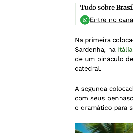
Tudo sobre
Brasi
Entre no can
Na primeira colocaç
Sardenha, na
Itália
de um pináculo de
catedral.
A segunda colocada
com seus penhasc
e dramático para s