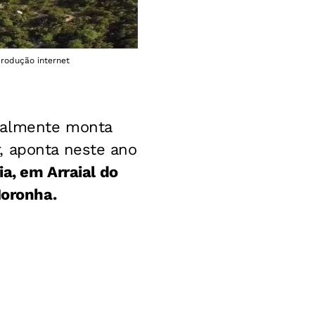
produção internet
ualmente monta
, aponta neste ano
ia, em Arraial do
Noronha.