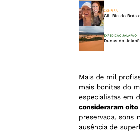
CONFIRA
Gil, Bia do Brás
EXPEDIÇÃO JALAPÃO
Dunas do Jalapã
Mais de mil profis
mais bonitas do mu
especialistas em 
consideraram oito 
preservada, sons n
ausência de superl