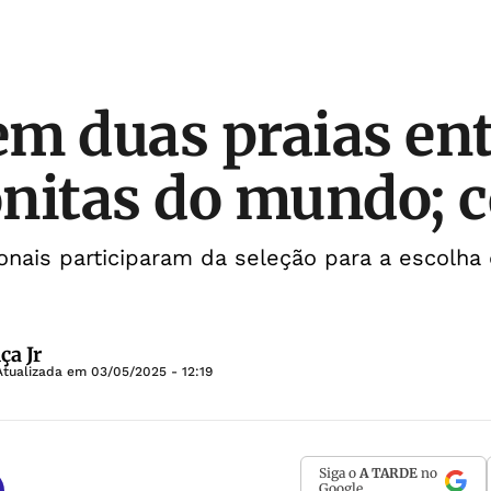
tem duas praias ent
nitas do mundo; c
ionais participaram da seleção para a escolha
ça Jr
Atualizada em
03/05/2025 - 12:19
Siga o
A TARDE
no
Google