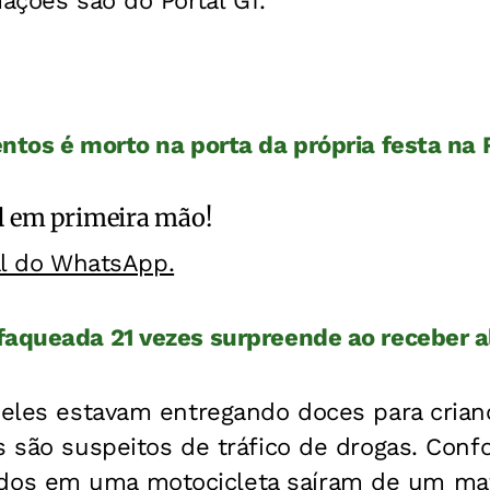
mações são do Portal G1.
ntos é morto na porta da própria festa na 
l
em primeira mão!
al do WhatsApp.
aqueada 21 vezes surpreende ao receber a
, eles estavam entregando doces para cria
s são suspeitos de tráfico de drogas. Conf
os em uma motocicleta saíram de um mat