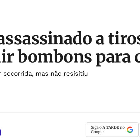
 assassinado a tiro
uir bombons para 
 socorrida, mas não resisitiu
Siga o
A TARDE
no
Google