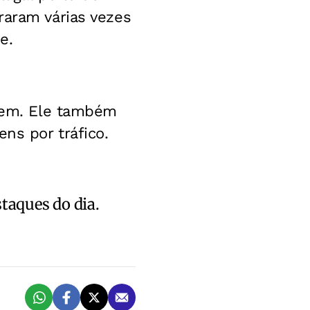
raram várias vezes
e.
omem. Ele também
ns por tráfico.
staques do dia.