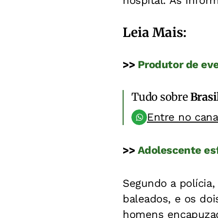
hospital. As infor
Leia Mais:
>>
Produtor de eve
Tudo sobre
Brasi
Entre no can
>>
Adolescente esf
Segundo a polícia
baleados, e os doi
homens encapuzad