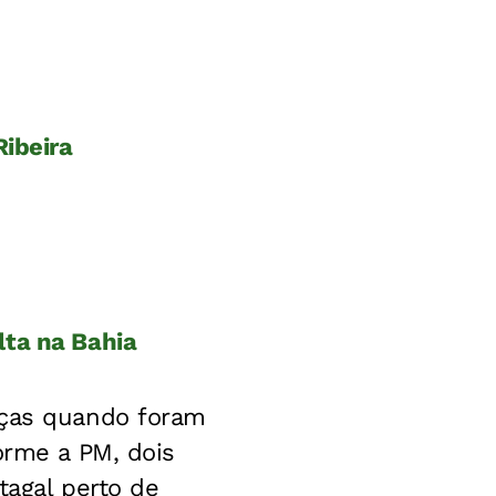
Ribeira
lta na Bahia
nças quando foram
orme a PM, dois
agal perto de