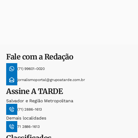
Fale com a Redação
(71) 99601-0020
jornalismoportal@grupoatarde.com.br
Assine
A TARDE
Salvador e Região Metropolitana
(71) 2886-1613
Demais localidades
71 2886-1613