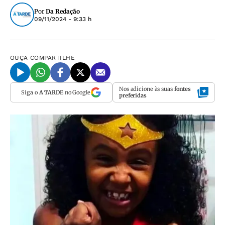
Por
Da Redação
09/11/2024 - 9:33 h
OUÇA
COMPARTILHE
Nos adicione às suas
fontes
Siga o
A TARDE
no Google
preferidas